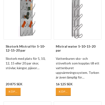
Skotork Mistral för 5-10-
Mistral water 5-10-15-20
12-15-20 par
par
Skotork med plats för 5, 10,
Vattenburen sko- och
12, 15 eller 20 par skor,
stöveltork som kopplas till ett
stövlar, kängor, pjäxor…
vattenburet
uppvärmningssystem. Torken
är även lämplig för…
20 875 SEK
16 125 SEK
KÖP…
KÖP…