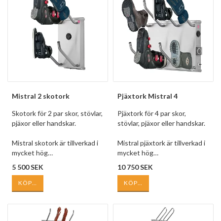
Mistral 2 skotork
Pjäxtork Mistral 4
Skotork för 2 par skor, stövlar,
Pjäxtork för 4 par skor,
pjäxor eller handskar.
stövlar, pjäxor eller handskar.
Mistral skotork är tillverkad i
Mistral pjäxtork är tillverkad i
mycket hög…
mycket hög…
5 500 SEK
10 750 SEK
KÖP…
KÖP…